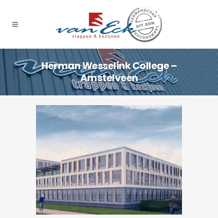
Herman Wesselink College –
Amstelveen