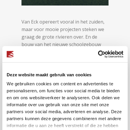
Van Eck opereert vooral in het zuiden,
maar voor mooie projecten steken we
graag de grote rivieren over. En de
bouw van het nieuwe schoolgebouw
van het Hermann Wesselink College in
Amstelveen is zonder twijfel zo’n mooi
project. Net ten zuiden van onze
hoofdstad ontstaat een buitengewoon
Deze website maakt gebruik van cookies
bijzonder en duurzaam gebouw waar
We gebruiken cookies om content en advertenties te
wij, door het leveren van maar liefst 385
personaliseren, om functies voor social media te bieden
binnenkozijnen, toch serieus aan
en om ons websiteverkeer te analyseren. Ook delen we
bijdragen.
informatie over uw gebruik van onze site met onze
partners voor social media, adverteren en analyse. Deze
partners kunnen deze gegevens combineren met andere
CATEGORY
informatie die u aan ze heeft verstrekt of die ze hebben