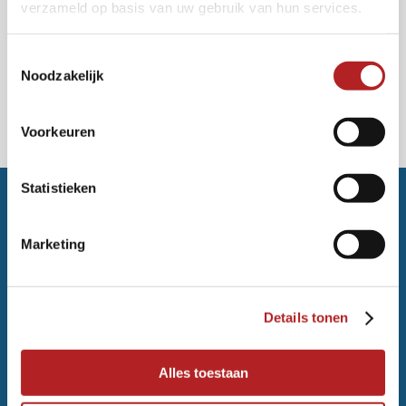
kozijnen
verzameld op basis van uw gebruik van hun services.
Toestemmingsselectie
Noodzakelijk
Voorkeuren
Statistieken
Marketing
Details tonen
Ekkersrijt 7402
Alles toestaan
5692 HK Son en Breugel