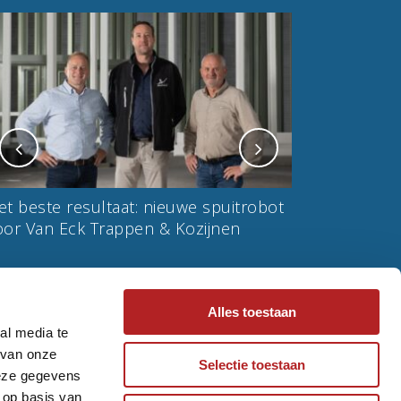
et beste resultaat: nieuwe spuitrobot
Van Eck: stee
oor Van Eck Trappen & Kozijnen
de liefde voor
Alles toestaan
al media te
 van onze
Selectie toestaan
deze gegevens
 op basis van