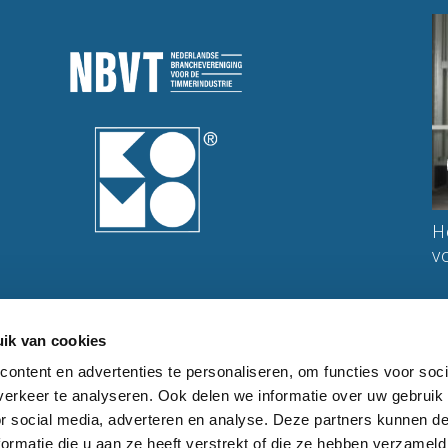
Azc Prinsenbosch: een plek met een
H
rijke geschiedenis in een modern jasje
v
Leerbedrijf van:
ik van cookies
ontent en advertenties te personaliseren, om functies voor soci
erkeer te analyseren. Ook delen we informatie over uw gebruik
or social media, adverteren en analyse. Deze partners kunnen 
ormatie die u aan ze heeft verstrekt of die ze hebben verzameld