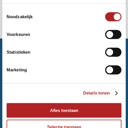
Toestemmingsselectie
Noodzakelijk
Voorkeuren
Statistieken
Marketing
Details tonen
Ekkersrijt 7402
5692 HK Son en Breugel
Alles toestaan
T
0499 – 47 27 08
info@vanecktrappenenkozijnen.nl
Selectie toestaan