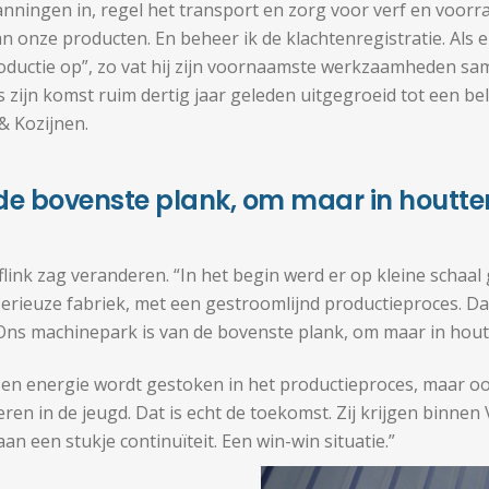
anningen in, regel het transport en zorg voor verf en voorraa
an onze producten. En beheer ik de klachtenregistratie. Als er
roductie op”, zo vat hij zijn voornaamste werkzaamheden sa
ds zijn komst ruim dertig jaar geleden uitgegroeid tot een b
& Kozijnen.
e bovenste plank, om maar in houtter
flink zag veranderen. “In het begin werd er op kleine schaal
 serieuze fabriek, met een gestroomlijnd productieproces. 
 Ons machinepark is van de bovenste plank, om maar in houtt
jd en energie wordt gestoken in het productieproces, maar ook
eren in de jeugd. Dat is echt de toekomst. Zij krijgen binne
an een stukje continuïteit. Een win-win situatie.”