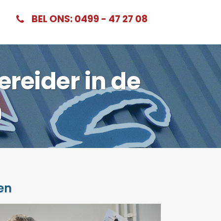
BEL ONS: 0499 - 47 27 08
ereider in de
n
en