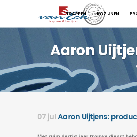
TRAPPEN
KOZIJNEN
PR
Aaron Uijtje
07 jul
Aaron Uijtjens: produc
Met ruim dertig jaar trouwe dienst beho