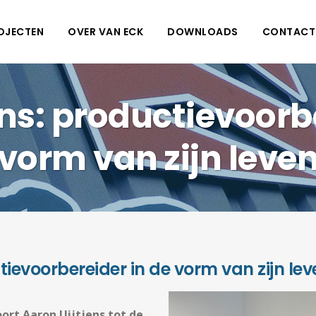
OJECTEN
OVER VAN ECK
DOWNLOADS
CONTACT
ns: productievoorb
vorm van zijn leve
tievoorbereider in de vorm van zijn lev
ort Aaron Uijtjens tot de