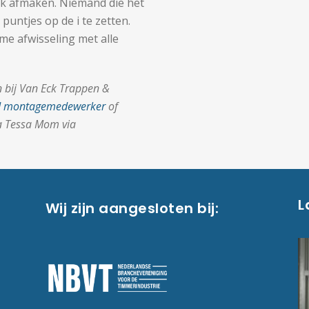
rk afmaken. Niemand die het
 puntjes op de i te zetten.
ome afwisseling met alle
n bij Van Eck Trappen &
d montagemedewerker
of
ga Tessa Mom via
L
Wij zijn aangesloten bij: