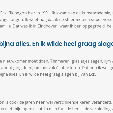
ck. “Ik begon hier in 1991. Ik kwam van de kunstacademie, 
 jonge jongen. Ik weet nog dat ik de sfeer meteen super von
 familie. Dat was ik in Eindhoven, waar ik ben opgegroeid, he
e bijna alles. En ik wilde heel graag slag
elke nieuwkomer moet doen. Timmeren, glaslatjes zagen, lijm
school ging doen, om het vak écht te leren. Dat heb ik wel 
 bijna alles. En ik wilde heel graag slagen bij Van Eck.”
on is door de jaren heen wel verschillende keren veranderd. 
na met mijn ogen dicht. In mijn functie ben ik de verbindin