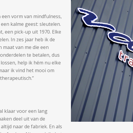
n een vorm van mindfulness,
 een kalme geest: sleutelen.
, een pick-up uit 1970. Elke
en. In zes jaar heb ik de
 maat van me die een
 onderdelen te betalen, dus
e lossen, help ik hém nu elke
maar ik vind het mooi om
 therapeutisch.”
al klaar voor een lang
aken deel uit van de
tijd naar de fabriek. En als