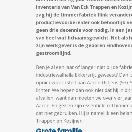
inventaris van Van Eck Trappen en Kozij
zag hij de timmerfabriek flink verandere
productievoorbereider ook behoorlijk ve
geen drie decennia voor nodig. In een ja
van heel wat lichaamsgewicht. Net als 
zijn werkgever is de geboren Eindhovena
gestroomlijnd.
Ben je al een jaar of langer niet bij de fab
industriewalhalla Ekkersrijt geweest? Dan is
opnieuw voorstelt aan Aaron Uijtjens (53). Sin
lichter. We hopen dan ook niet dat hij in d
afvallen, want dan moeten we over vier jaa
Aaron. En gezien zijn essentiële rol binnen
dat niet gebruiken. Hij is namelijk een bela
Trappen en Kozijnen.
Grote familie