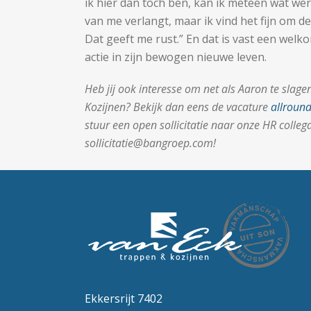
ik hier dan toch ben, kan ik meteen wat we
van me verlangt, maar ik vind het fijn om de
Dat geeft me rust.” En dat is vast een welk
actie in zijn bewogen nieuwe leven.
Heb jij ook interesse om net als Aaron te slage
Kozijnen? Bekijk dan eens de vacature
allroun
stuur een open sollicitatie naar onze HR colle
sollicitatie@bangroep.com!
Ekkersrijt 7402